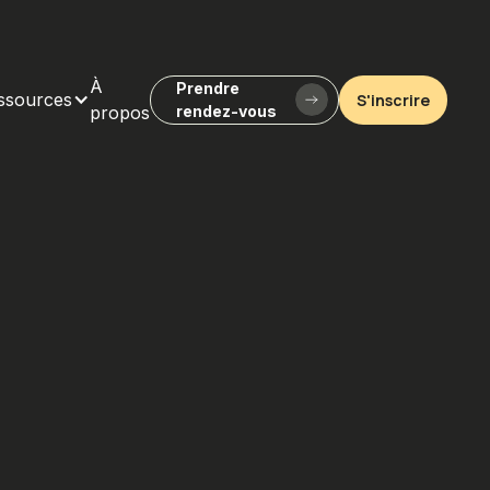
À
Prendre
ssources
S'inscrire
propos
rendez-vous