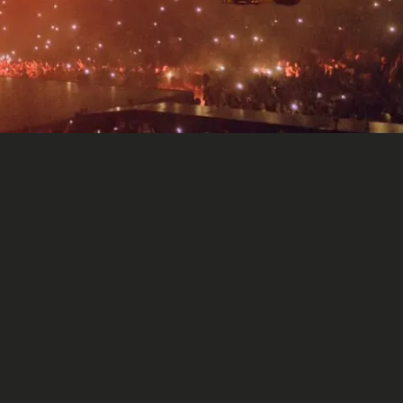
Social Media
 : un marché en plein esso
manque de salles