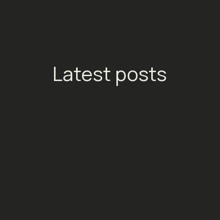
Latest posts
TikTok lance les Streaming
Ads : un nouveau moteur de
conversion pour les
plateformes de