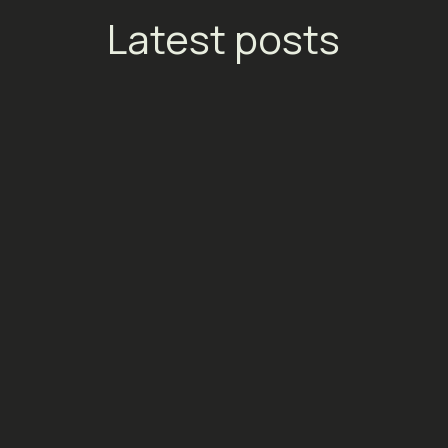
Latest posts
TikTok lance les Streaming
Ads : un nouveau moteur de
conversion pour les
plateformes de
divertissement
Social Media