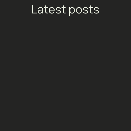
Latest posts
TikTok lance les Streaming
Ads : un nouveau moteur de
conversion pour les
plateformes de
divertissement
Social Media