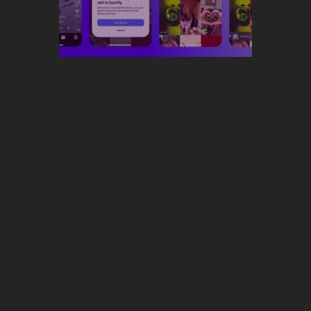
Social Media
Instagram va vous permettre de
booster vos streams sur Spotify
grâce à sa nouvelle intégration