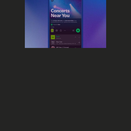
Streaming
Concerts Near You
Maximisez vos ventes de billets avec
la nouvelle fonctionnalité de Spotify
!