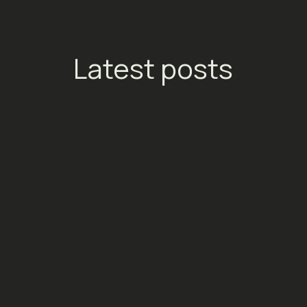
Latest posts
TikTok lance les Streaming
Ads : un nouveau moteur de
conversion pour les
plateformes de
divertissement
Social Media