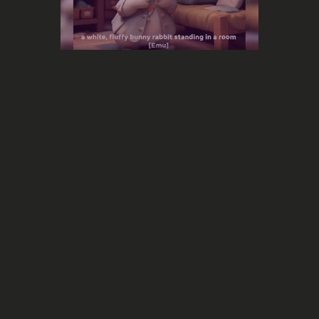
Content
Meta et Google se lancent chacun
dans la création de contenus
assistée par intelligence artificielle
Emu Video
Emu Edit