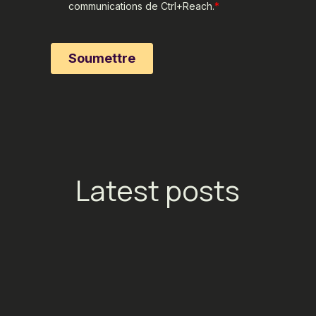
Latest posts