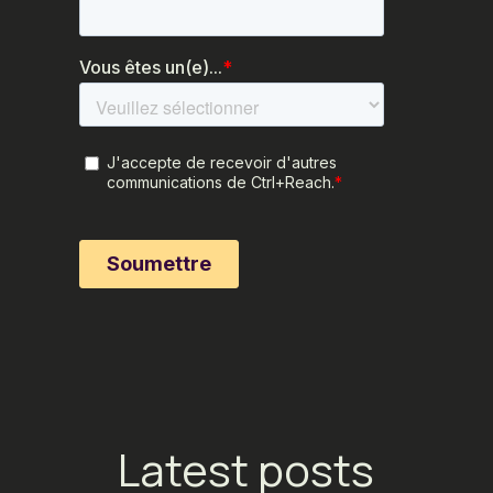
Latest posts