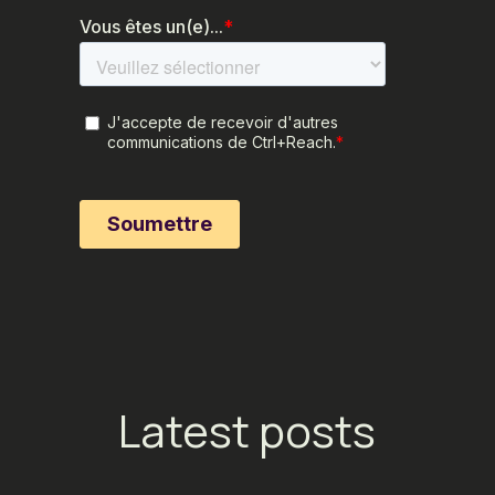
Latest posts