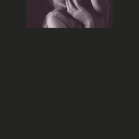
Marketing
Taylor Swift a encore une fois battu
The Tortured Poets Department
des records pour la sortie de son
album