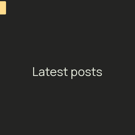
Latest posts
s :
Meta Ads : vos coûts média
Tick
rsion
augmentent en Europe depuis
bill