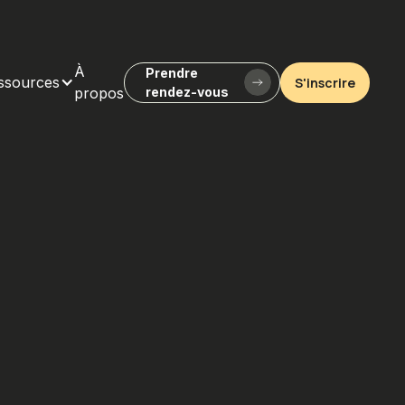
À
Prendre
ssources
S'inscrire
propos
rendez-vous