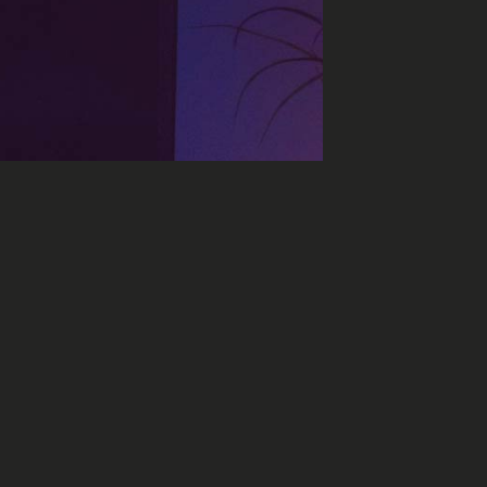
lix ?