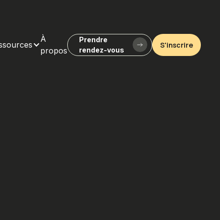
À
Prendre
ssources
S'inscrire
propos
rendez-vous