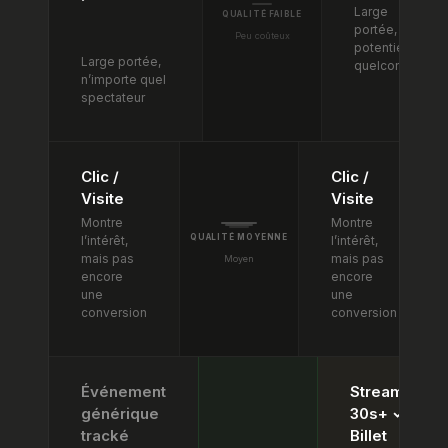
Large
QUALITÉ FAIBLE
portée, fan
Peu coûteux
potentiel
Large portée,
quelconque
n’importe quel
spectateur
Clic /
Clic /
Visite
Visite
Montre
Montre
QUALITÉ MOYENNE
l’intérêt,
l’intérêt,
mais pas
mais pas
Moyen
encore
encore
une
une
conversion
conversion
Événement
Stream
générique
30s+ ✓ ·
tracké
Billet