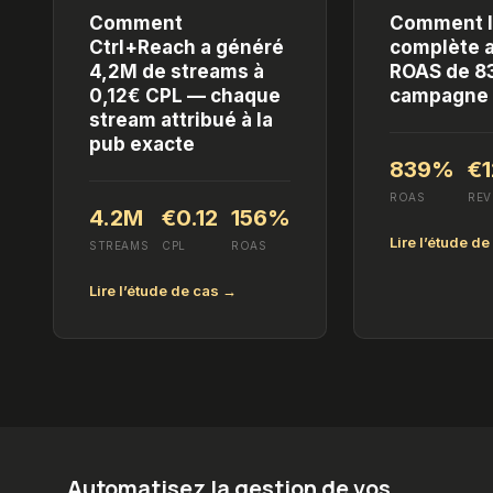
Comment
Comment l’
Ctrl+Reach a généré
complète a
4,2M de streams à
ROAS de 8
0,12€ CPL — chaque
campagne f
stream attribué à la
pub exacte
839%
€1
ROAS
RE
4.2M
€0.12
156%
Lire l’étude d
STREAMS
CPL
ROAS
Lire l’étude de cas →
Automatisez la gestion de vos