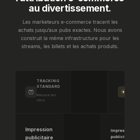
au divertissement.
Les marketeurs e-commerce tracent les
achats jusqu’aux pubs exactes. Nous avons
construit la même infrastructure pour les
streams, les billets et les achats produits.
TRACKING
CTR
STANDARD
Mesur
conve
Mesure les
réelle
clics
Impression
Impression
publicitaire
publicitaire