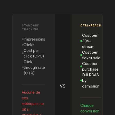
STANDARD
CTRL+REACH
TRACKING
Cost per
Impressions
30s+
Clicks
stream
Cost per
Cost per
click (CPC)
ticket sale
Click-
Cost per
through rate
purchase
(CTR)
Full ROAS
by
VS
campaign
Aucune de
ces
métriques ne
Chaque
dit si
conversion
quelqu’un a